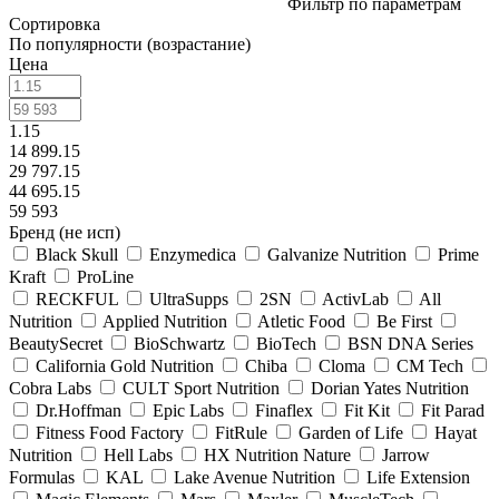
Фильтр по параметрам
Сортировка
По популярности (возрастание)
Цена
1.15
14 899.15
29 797.15
44 695.15
59 593
Бренд (не исп)
Black Skull
Enzymedica
Galvanize Nutrition
Prime
Kraft
ProLine
RECKFUL
UltraSupps
2SN
ActivLab
All
Nutrition
Applied Nutrition
Atletic Food
Be First
BeautySecret
BioSchwartz
BioTech
BSN DNA Series
California Gold Nutrition
Chiba
Cloma
CM Tech
Cobra Labs
CULT Sport Nutrition
Dorian Yates Nutrition
Dr.Hoffman
Epic Labs
Finaflex
Fit Kit
Fit Parad
Fitness Food Factory
FitRule
Garden of Life
Hayat
Nutrition
Hell Labs
HX Nutrition Nature
Jarrow
Formulas
KAL
Lake Avenue Nutrition
Life Extension