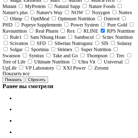
Magic Elements
Mars
Maxler
MuscleTech
Mutant
MyProtein
Natural Supp
Nature Foods
Nature's plus
Nature's Way
NOW
Noxygen
Nutrex
Olimp
OptiMeal
Optimum Nutrition
Ostrovit
PHD
Popeye Supplements
Power System
Pure Gold
Ravnutrition
Real Pharm
Rex
RLINE
RPS Nutrition
Rule1
Sam Nhung Hoan
Sambucol
Scitec Nutrition
Scivation
SFD
Siberian Nutrogunz
SIS
Solaray
Solgar
Sportinia
Strimex
Super Nutrition
Swanson
Syntrax
Take and Go
Thompson
Trec
Tree of Life
Ultimate Nutrition
Ultra Vit
Universal
UpLife
VP Laboratory
XXI Power
Zeromi
Показать все
Сбросить
Ранее вы смотрели